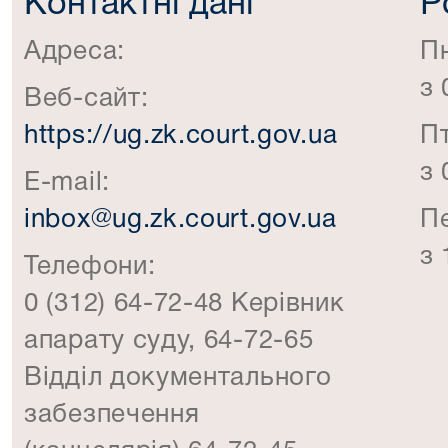
Контактні дані
Р
Адреса:
П
з 
Веб-сайт:
https://ug.zk.court.gov.ua
П
з 
E-mail:
inbox@ug.zk.court.gov.ua
П
з 
Телефони:
0 (312) 64-72-48 Керівник
апарату суду, 64-72-65
Відділ документального
забезпечення