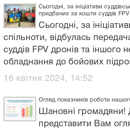
Сьогодні, за ініціативи суддівс
придбаних за кошти суддів FPV
Сьогодні, за ініціати
спільноти, відбулась переда
суддів FPV дронів та іншого 
обладнання до бойових підро
16 квітня 2024, 14:52
Огляд показників роботи нашого
Шановні громадяни! 
представити Вам огл