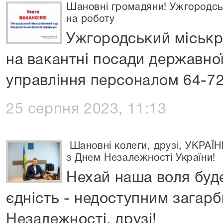
Шановні громадяни! Ужгородсь
на роботу
Ужгородський міськр
на вакантні посади державної
управління персоналом 64-7
25 серпня 2023, 11:13
Шановні колеги, друзі, УКРАЇН
з Днем Незалежності України!
Нехай наша воля буд
єдність - недоступним зага
Незалежності, друзі!