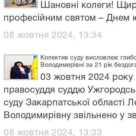
Шановні колеги! Щиро
професійним святом – Днем 
08 жовтня 2024, 13:34
Колектив суду висловлює глибо
Володимирівні за 21 рік бездога
03 жовтня 2024 року
правосуддя суддю Ужгородсь
суду Закарпатської області 
Володимирівну звільнено у зв
08 жовтня 2024, 13:33