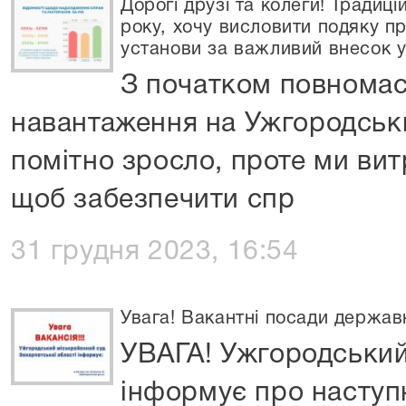
Дорогі друзі та колеги! Традиц
року, хочу висловити подяку п
установи за важливий внесок у
З початком повномас
навантаження на Ужгородськ
помітно зросло, проте ми ви
щоб забезпечити спр
31 грудня 2023, 16:54
Увага! Вакантні посади держав
УВАГА! Ужгородський
інформує про наступн