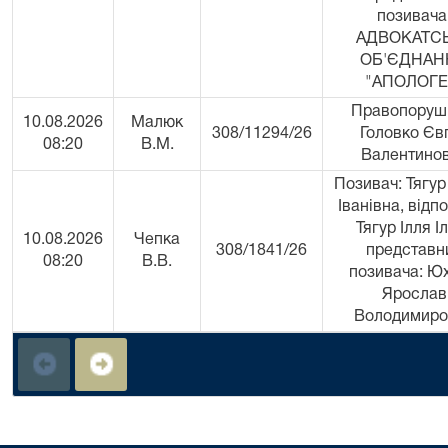
позивача
АДВОКАТС
ОБ'ЄДНАН
"АПОЛОГЕ
Правопоруш
10.08.2026
Малюк
308/11294/26
Головко Єв
08:20
В.М.
Валентино
Позивач: Тягур
Іванівна, відпо
Тягур Ілля Іл
10.08.2026
Чепка
308/1841/26
представн
08:20
В.В.
позивача: Ю
Ярослав
Володимиро