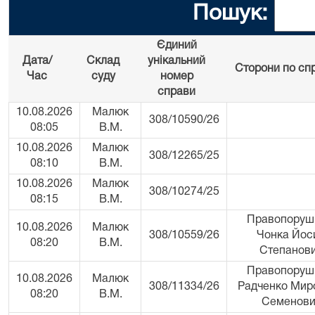
Пошук:
Єдиний
Дата/
Склад
унікальний
Сторони по сп
Час
суду
номер
справи
10.08.2026
Малюк
308/10590/26
08:05
В.М.
10.08.2026
Малюк
308/12265/25
08:10
В.М.
10.08.2026
Малюк
308/10274/25
08:15
В.М.
Правопоруш
10.08.2026
Малюк
308/10559/26
Чонка Йос
08:20
В.М.
Степанов
Правопоруш
10.08.2026
Малюк
308/11334/26
Радченко Мир
08:20
В.М.
Семенови