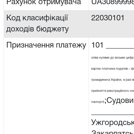
Рахунок отримувача
UA3089999
Код класифікації
22030101
доходів бюджету
Призначення платежу
101 _______
зліва нулями до восьми цифр
картки платника податків – ф
громадянина України, в разі я
прийняття реєстраційного номе
;Судови
паспорті)
__________
Ужгородськ