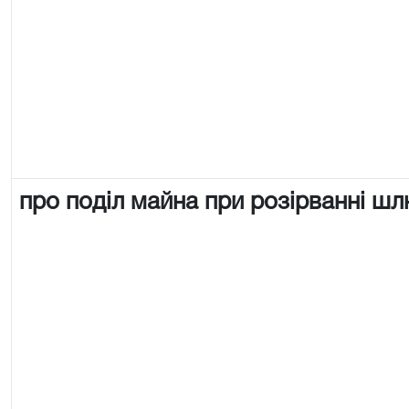
про поділ майна при розірванні ш