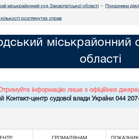
ий міськрайонний суд Закарпатської області
Показники діял
•
кількості розглянутих справ
дський міськрайонний с
області
Отримуйте інформацію лише з офіційних джере
й Контакт-центр судової влади України 044 207
ЕНТР
ГРОМАДЯНАМ
ПОКАЗНИК