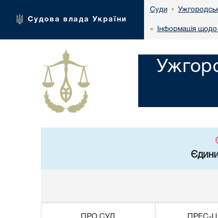
Ужгородськ
Суди
•
Судова влада України
Інформація щодо 
•
Ужгоро
Єдини
ПРО СУД
ПРЕС-Ц