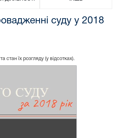
ровадженні суду у 2018
 стан їх розгляду (у відсотках).