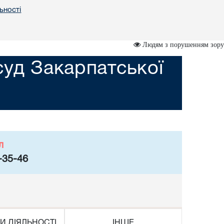
ьності
Людям з порушенням зору
уд Закарпатської
л
-35-46
И ДІЯЛЬНОСТІ
ІНШЕ