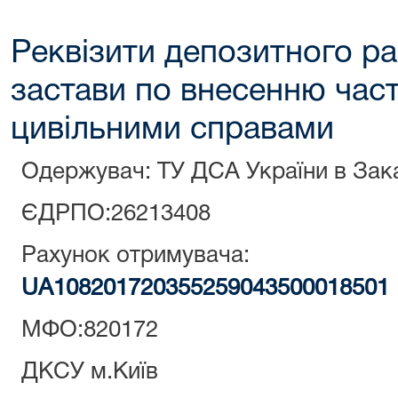
Реквізити депозитного р
застави по внесенню час
цивільними справами
Одержувач: ТУ ДСА України в Зака
ЄДРПО:26213408
Рахунок отримувача:
UA108201720355259043500018501
МФО:820172
ДКСУ м.Київ