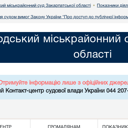
ий міськрайонний суд Закарпатської області
Показники діял
•
ня судом вимог Закону України "Про доступ до публічної інформ
дський міськрайонний с
області
Отримуйте інформацію лише з офіційних джере
й Контакт-центр судової влади України 044 207
ЕНТР
ГРОМАДЯНАМ
ПОКАЗНИК