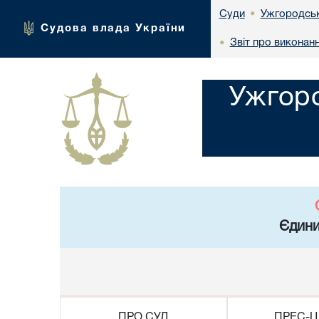
Ужгородськ
Суди
•
Судова влада України
Звіт про виконан
•
Ужгоро
Єдини
ПРО СУД
ПРЕС-Ц