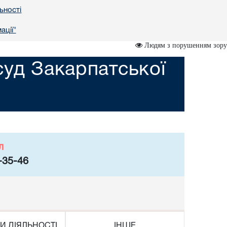
ьності
ації"
Людям з порушенням зору
уд Закарпатської
л
-35-46
И ДІЯЛЬНОСТІ
ІНШЕ