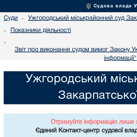
Судова влада 
Суди
Ужгородський міськрайонний суд Зака
•
Показники діяльності
•
•
Звіт про виконання судом вимог Закону Ук
інформації"
Ужгородський місь
Закарпатської
Отримуйте інформацію лише 
Єдиний Контакт-центр судової влад