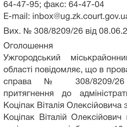
64-47-95; факс: 64-47-04
E-mail: inbox@ug.zk.court.gov.u
Вих. № 308/8209/26 від 08.06.
Оголошення
Ужгородський міськрайонн
області повідомляє, що в про
справа № 308/8209/26 
притягнення до адміністрати
Коціпак Віталія Олексійовича з
Коціпак Віталій Олексійович