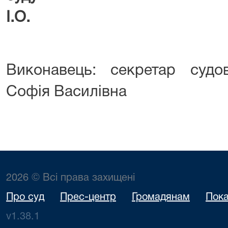
І.О.
Виконавець: секретар судо
Софія Василівна
2026 © Всі права захищені
Про суд
Прес-центр
Громадянам
Пока
v1.38.1