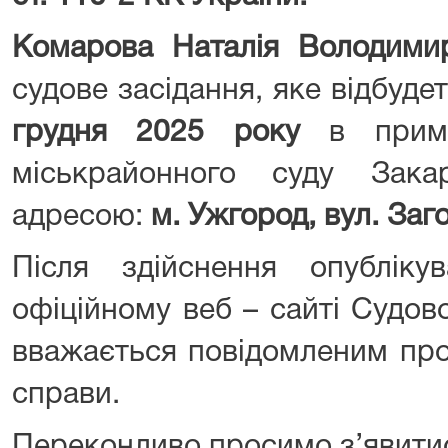
Комарова Наталія Володим
судове засідання, яке відбуде
грудня 2025 року
в приміщ
міськрайонного суду Зака
адресою:
м. Ужгород, вул. Заг
Після здійснення опублік
офіційному веб – сайті Судов
вважається повідомленим про
справи.
Переконливо просимо з’явитис